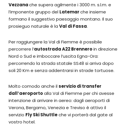
Vezzana
che supera agilmente i 3000 m. s.l.m. e
l’imponente gruppo del
Latemar
che insieme
formano il suggestivo paesaggio montano. Il suo
prosieguo naturale è la
Val di Fassa
.
Per raggiungere la Val di Fiemme è possibile
percorrere l’
autostrada A22 Brennero
in direzione
Nord o Sud e imboccare l’uscita Egna-Ora:
percorrendo la strada statale SS48 si arriva dopo
soli 20 Km e senza addentrarsi in strade tortuose.
Molto comodo anche il
servizio di transfer
dall’aeroporto
alla Val di Fiemme per chi avesse
intenzione di arrivare in aereo: dagli aeroporti di
Verona, Bergamo, Venezia e Treviso è attivo il
servizio
Fly Ski Shuttle
che vi porterà dal gate al
vostro hotel.