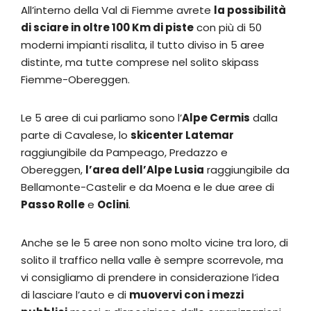
All’interno della Val di Fiemme avrete
la possibilità
di sciare in oltre 100 Km di piste
con più di 50
moderni impianti risalita, il tutto diviso in 5 aree
distinte, ma tutte comprese nel solito skipass
Fiemme-Obereggen.
Le 5 aree di cui parliamo sono l’
Alpe Cermis
dalla
parte di Cavalese, lo
skicenter Latemar
raggiungibile da Pampeago, Predazzo e
Obereggen,
l’area dell’Alpe Lusia
raggiungibile da
Bellamonte-Castelir e da Moena e le due aree di
Passo Rolle
e
Oclini
.
Anche se le 5 aree non sono molto vicine tra loro, di
solito il traffico nella valle è sempre scorrevole, ma
vi consigliamo di prendere in considerazione l’idea
di lasciare l’auto e di
muovervi con i mezzi