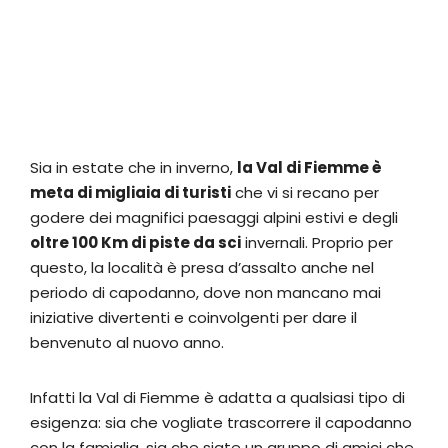
Sia in estate che in inverno,
la Val di Fiemme è
meta di migliaia di turisti
che vi si recano per
godere dei magnifici paesaggi alpini estivi e degli
oltre 100 Km di piste da sci
invernali. Proprio per
questo, la località è presa d’assalto anche nel
periodo di capodanno, dove non mancano mai
iniziative divertenti e coinvolgenti per dare il
benvenuto al nuovo anno.
Infatti la Val di Fiemme è adatta a qualsiasi tipo di
esigenza: sia che vogliate trascorrere il capodanno
con la famiglia, sia che siate un gruppo di amici che