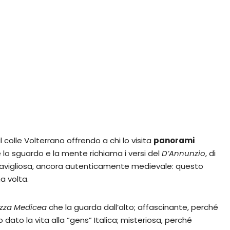
 il colle Volterrano offrendo a chi lo visita
panorami
de lo sguardo e la mente richiama i versi del
D’Annunzio
, di
ravigliosa, ancora autenticamente medievale: questo
a volta.
ezza Medicea
che la guarda dall’alto; affascinante, perché
o dato la vita alla “gens” Italica; misteriosa, perché