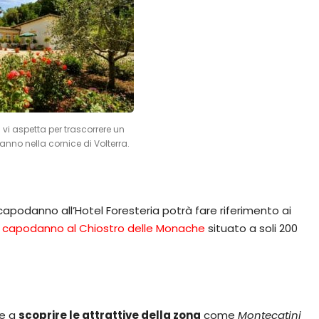
a vi aspetta per trascorrere un
nno nella cornice di Volterra.
capodanno all’Hotel Foresteria potrà fare riferimento ai
i
capodanno al Chiostro delle Monache
situato a soli 200
re a
scoprire le attrattive della zona
come
Montecatini