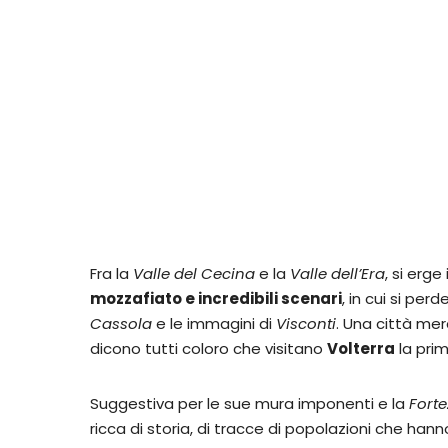
Fra la
Valle del Cecina
e la
Valle dell’Era
, si erge
mozzafiato e incredibili scenari
, in cui si per
Cassola
e le immagini di
Visconti
. Una città me
dicono tutti coloro che visitano
Volterra
la prim
Suggestiva per le sue mura imponenti e la
Fort
ricca di storia, di tracce di popolazioni che hann