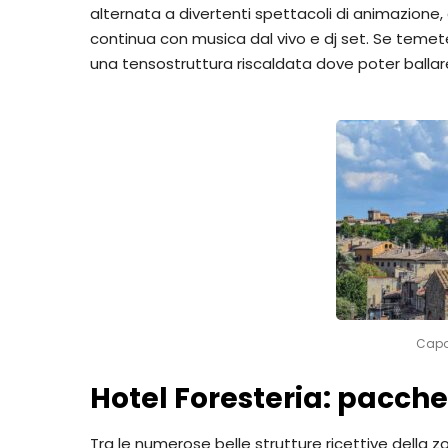
alternata a divertenti spettacoli di animazione, 
continua con musica dal vivo e dj set. Se tem
una tensostruttura riscaldata dove poter ballar
Capo
Hotel Foresteria: pacch
Tra le numerose belle strutture ricettive della zo