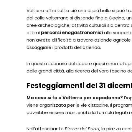
Volterra offre tutto ciò che di più bello si può 
dal colle volterrano si distende fino a Cecina, 
aree archeologiche, attività culturali sia dentro
ottimi
percorsi enogastronomici
alla scoperta
non avrete difficoltà a trovare aziende agricole c
assaggiare i prodotti dell’azienda.
In questo scenario dal sapore quasi cinematogra
delle grandi città, alla ricerca del vero fasci
Festeggiamenti del 31 dicem
Ma cosa si fa a Volterra per capodanno?
Dop
viene organizzata per le vie cittadine. Il prog
dovrebbe essere mantenuta la formula legata all
Nell’affascinante
Piazza dei Priori
, la piazza cen