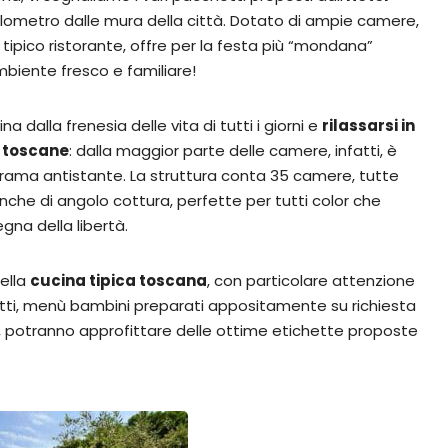
 chilometro dalle mura della città. Dotato di ampie camere,
n tipico ristorante, offre per la festa più “mondana”
mbiente fresco e familiare!
na dalla frenesia delle vita di tutti i giorni e
rilassarsi in
e toscane
: dalla maggior parte delle camere, infatti, è
norama antistante. La struttura conta 35 camere, tutte
nche di angolo cottura, perfette per tutti color che
gna della libertà.
della
cucina tipica toscana
, con particolare attenzione
infatti, menù bambini preparati appositamente su richiesta
no, potranno approfittare delle ottime etichette proposte