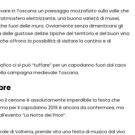
trovare in Toscana: un paesaggio mozzafiato sulla valle che
un’atmosfera elettrizzante, una buona varietà di musei,
 che fuori delle mura. Ovviamente senza dimenticarsi gli
 delle gustose delizie tipiche del territorio e del buon vino:
he offrono la possibilità di visitare la cantina e di
fico ci si può “tuffare” per un capodanno fuori dal caos
no della campagna medievale Toscana.
bre
o il cenone è assolutamente imperdibile la festa che
ramma per il capodanno 2019 è ancora da confermare, ma
’evento “La Notte dei Priori”.
trale di Volterra, prende vita una festa di musica dal vivo