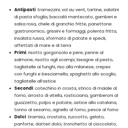
Antipasti
: tramezzini, vol au vent, tartine, salatini
di pasta sfoglia, baccalà mantecato, gamberi e
salsa rosa, chele di granchio fritte, panettone
gastronomico, grissini e formaggi, polenta fritta,
insalata russa, sformato di patate e speck,
affettati di mare e di terra
Primi
: risotto gorgonzola e pere, penne al
salmone, risotto agli scampi, lasagne al pesto,
tagliatelle ai funghi, riso alla milanese, crepes
con funghi e besciamella, spaghetti allo scoglio,
tagliatelle all’astice
Secondi
: cotechino in crosta, stinco di maiale al
forno, arrosto di vitella, rosticciana, gamberoni al
guazzetto, polpo e patate, astice alla catalana,
tonno al sesamo, agnello al forno, pesce al forno
Dolci
: tiramisù, crostata, zuccotto, gelato,
panforte, datteri dolci, tronchetto al cioccolato,