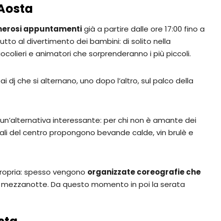
 Aosta
umerosi appuntamenti
già a partire dalle ore 17:00 fino a
utto al divertimento dei bambini: di solito nella
colieri e animatori che sorprenderanno i più piccoli.
 dj che si alternano, uno dopo l’altro, sul palco della
un’alternativa interessante: per chi non è amante dei
ocali del centro propongono bevande calde, vin brulè e
propria: spesso vengono
organizzate coreografie che
i di mezzanotte. Da questo momento in poi la serata