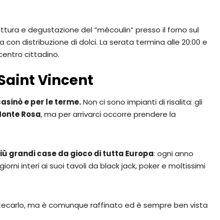
ottura e degustazione del “mécoulin” presso il forno sul
a con distribuzione di dolci. La serata termina alle 20:00 e
centro cittadino.
Saint Vincent
 casinò e per le terme.
Non ci sono impianti di risalita: gli
onte Rosa
, ma per arrivarci occorre prendere la
iù grandi case da gioco di tutta Europa
: ogni anno
rni interi ai suoi tavoli da black jack, poker e moltissimi
ecarlo, ma è comunque raffinato ed è sempre ben vista