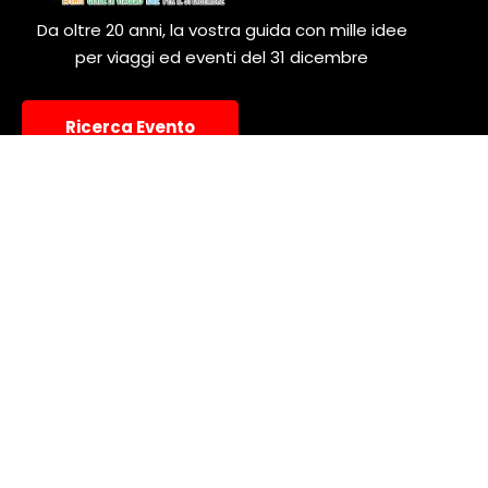
Da oltre 20 anni, la vostra guida con mille idee
per viaggi ed eventi del 31 dicembre
Ricerca Evento
SU DI NOI
SOCIAL
LEGAL
Chi siamo
Facebook
Privacy e Cookie
Contatti
Instagram
Condizioni di
Utilizzo
Network Viaggi
X - Twitter
Inserisci un Evento