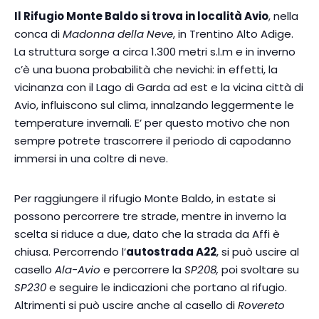
Il Rifugio Monte Baldo si trova in località Avio
, nella
conca di
Madonna della Neve
, in Trentino Alto Adige.
La struttura sorge a circa 1.300 metri s.l.m e in inverno
c’è una buona probabilità che nevichi: in effetti, la
vicinanza con il Lago di Garda ad est e la vicina città di
Avio, influiscono sul clima, innalzando leggermente le
temperature invernali. E’ per questo motivo che non
sempre potrete trascorrere il periodo di capodanno
immersi in una coltre di neve.
Per raggiungere il rifugio Monte Baldo, in estate si
possono percorrere tre strade, mentre in inverno la
scelta si riduce a due, dato che la strada da Affi è
chiusa. Percorrendo l’
autostrada A22
, si può uscire al
casello
Ala-Avio
e percorrere la
SP208,
poi svoltare su
SP230
e seguire le indicazioni che portano al rifugio.
Altrimenti si può uscire anche al casello di
Rovereto