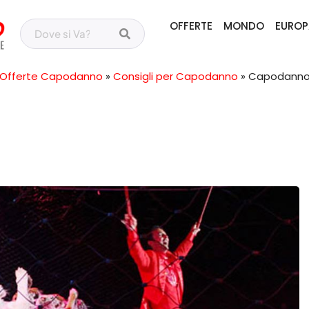
OFFERTE
MONDO
EUROP
Offerte Capodanno
»
Consigli per Capodanno
»
Capodanno 