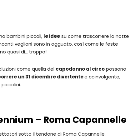
 ha bambini piccoli,
le idee
su come trascorrere la notte
ancanti veglioni sono in agguato, così come le feste
ono quasi di… troppo!
oluzioni come quella del
capodanno al circo
possono
correre un 31 dicembre divertente
e coinvolgente,
piccolini.
lennium – Roma Capannelle
ettatori sotto il tendone di Roma Capannelle.