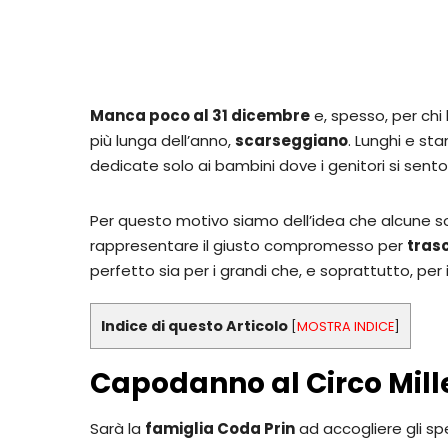
Manca poco al 31 dicembre
e, spesso, per chi
più lunga dell’anno,
scarseggiano
. Lunghi e st
dedicate solo ai bambini dove i genitori si sent
Per questo motivo siamo dell’idea che alcune s
rappresentare il giusto compromesso per
tras
perfetto sia per i grandi che, e soprattutto, per i 
Indice di questo Articolo
[
MOSTRA INDICE
]
Capodanno al Circo Mil
Sarà la
famiglia Coda Prin
ad accogliere gli sp