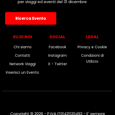
per viaggi ed eventi del 31 dicembre
d
a
t
Ricerca Evento
a
.
SU DI NOI
SOCIAL
LEGAL
Chi siamo
Facebook
Privacy e Cookie
Contatti
Instagram
Condizioni di
Utilizzo
Network Viaggi
X - Twitter
Inserisci un Evento
Copyright © 2026 - P.IVA IT01421120492 - E' sempre