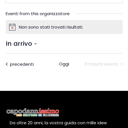
Eventi from this organizzatore
Non sono stati trovati risultati.
N
o
In arrivo
t
i
S
c
e
Eventi
Oggi
Prossimi eventi
precedenti
e
l
e
z
i
o
n
a
l
Da oltre 20 anni, la vostra guida con mille idee
a