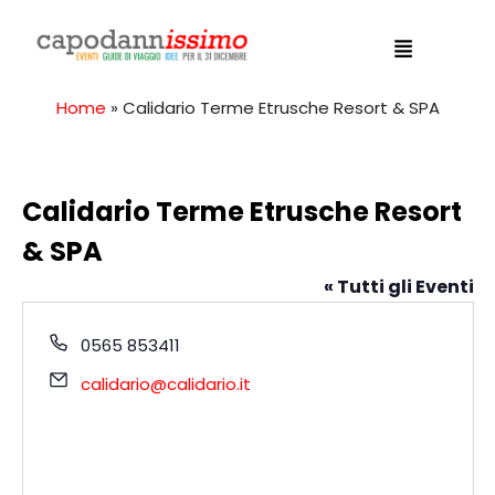
Home
»
Calidario Terme Etrusche Resort & SPA
Calidario Terme Etrusche Resort
& SPA
« Tutti gli Eventi
T
0565 853411
e
E
calidario@calidario.it
l
m
e
a
f
i
o
l