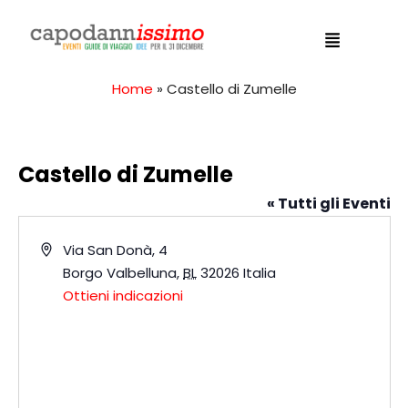
Home
»
Castello di Zumelle
Castello di Zumelle
« Tutti gli Eventi
I
Via San Donà, 4
n
Borgo Valbelluna
,
BL
32026
Italia
d
Ottieni indicazioni
i
r
i
z