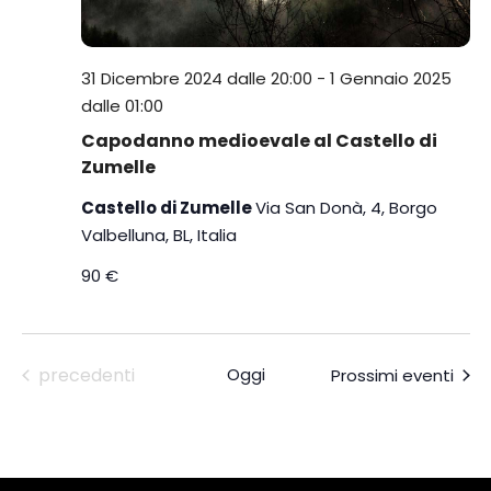
d
a
t
31 Dicembre 2024 dalle 20:00
-
1 Gennaio 2025
a
dalle 01:00
.
Capodanno medioevale al Castello di
Zumelle
Castello di Zumelle
Via San Donà, 4, Borgo
Valbelluna, BL, Italia
90 €
Eventi
precedenti
Oggi
Prossimi eventi