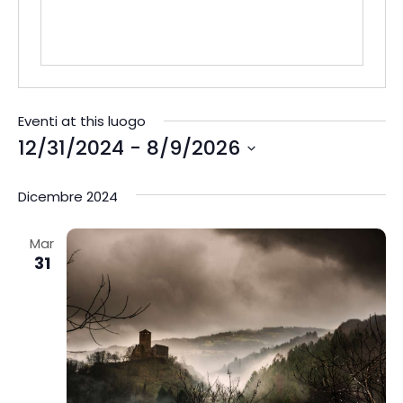
Eventi at this luogo
12/31/2024
 - 
8/9/2026
S
e
Dicembre 2024
l
e
Mar
31
z
i
o
n
a
l
a