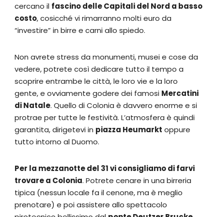
cercano il
fascino delle Capitali del Nord a basso
costo
, cosicché vi rimarranno molti euro da
“investire” in birre e carni allo spiedo.
Non avrete stress da monumenti, musei e cose da
vedere, potrete così dedicare tutto il tempo a
scoprire entrambe le città, le loro vie e la loro
gente, e ovviamente godere dei famosi
Mercatini
di Natale
. Quello di Colonia è davvero enorme e si
protrae per tutte le festività. L’atmosfera è quindi
garantita, dirigetevi in
piazza Heumarkt
oppure
tutto intorno al Duomo.
Per la mezzanotte del 31 vi consigliamo di farvi
trovare a Colonia
. Potrete cenare in una birreria
tipica (nessun locale fa il cenone, ma è meglio
prenotare) e poi assistere allo spettacolo
pirotecnico bellissimo dal
ponte Deutzer Brucke
,