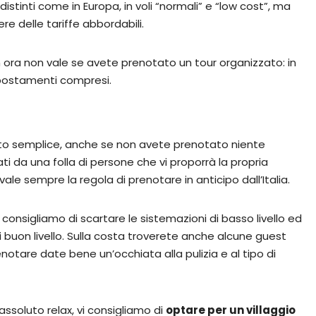
 distinti come in Europa, in voli “normali” e “low cost”, ma
e delle tariffe abbordabili.
ora non vale se avete prenotato un tour organizzato: in
spostamenti compresi.
sto semplice, anche se non avete prenotato niente
mati da una folla di persone che vi proporrà la propria
vale sempre la regola di prenotare in anticipo dall’Italia.
vi consigliamo di scartare le sistemazioni di basso livello ed
i buon livello. Sulla costa troverete anche alcune guest
notare date bene un’occhiata alla pulizia e al tipo di
assoluto relax, vi consigliamo di
optare per un villaggio