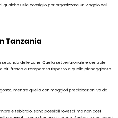
di qualche utile consiglio per organizzare un viaggio nel
 in Tanzania
a a seconda delle zone. Quella settentrionale e centrale
 più fresca e temperata rispetto a quella pianeggiante
agosto, mentre quella con maggiori precipitazioni va da
embre e febbraio, sono possibili rovesci, ma non così
volta passati, torna di nuovo il sereno. Anche se non sono i