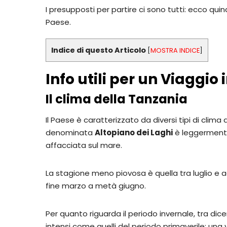
I presupposti per partire ci sono tutti: ecco quin
Paese.
Indice di questo Articolo
[
MOSTRA INDICE
]
Info utili per un Viaggio
Il clima della Tanzania
Il Paese è caratterizzato da diversi tipi di clim
denominata
Altopiano dei Laghi
è leggermente
affacciata sul mare.
La stagione meno piovosa è quella tra luglio e 
fine marzo a metà giugno.
Per quanto riguarda il periodo invernale, tra dic
intensi come quelli del periodo primaverile: una 