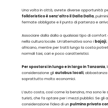
Una volta in città, avrete diverse opportunità: pe
folkloristico è senz’altro il Dalla Dalla
, pulmin
fermate obbligate e il punto di partenza e arrivo
Associare dalla dalla a qualsiasi tipo di comfor
nella cultura locale. Un’alternativa sono i
bajaji
,
africano, mentre per tratti lungo la costa potre
normali taxi, cari e poco caratteristici.
Per spostarsi in lungo e in largo in Tanzania
,
considerazione gli
autobus locali
, abbastanza 
soprattutto molto economici.
L’auto costa, così come la benzina, ma sono le st
turisti, che fa optare per i mezzi pubblici. Se g
considerazione l’idea di un
pulmino privato co