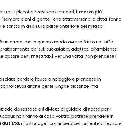
r tratti piccoli e brevi spostamenti, il
mezzo più
i (sempre pieni di gente) che attraversano la città: fanno
 è scritto in alto sulla parte anteriore del mezzo.
t è un errore, ma in questo modo avrete fatto un tuffo
 praticamente dei tuk tuk asiatici, adattati all’ambiente
te optare per i
moto taxi
. Per una volta, non prendete i
 lasciate perdere l’auto a noleggio e prendete in
confortevoli anche per le lunghe distanze, ma
rade dissestate e il divieto di guidare di notte per i
li autobus non fanno al caso vostro, potrete prendere in
n autista
, ma il budget comincerà certamente a lievitare.