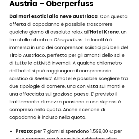
Austria – Oberperfuss
Dai mari esotici alla neve austriaca
. Con questa
offerta di capodanno è possibile trascorrere
qualche giorno di assoluto relax all’
Hotel Krone
, un
tre stelle situato a
Oberperfuss
. La località è
immersa in uno dei comprensori sciistici più belli del
Tirolo Austriaco, perfetto per gli amanti dello sci e
di tutte le attività invernali. A qualche chilometro
dall’hotel si può raggiungere il comprensorio
sciistico di
Seefeld
. All’hotel è possibile scegliere tra
due tipologie di camere, una con vista sui monti e
una affacciata sul grazioso paese. E’ previsto il
trattamento di mezza pensione e uno skipass è
compreso nella quota. Anche il cenone di
capodanno è incluso nella quota.
Prezzo
: per 7 giorni si spendono 1.598,00 € per
due persone, ma è possibile richiedere altre