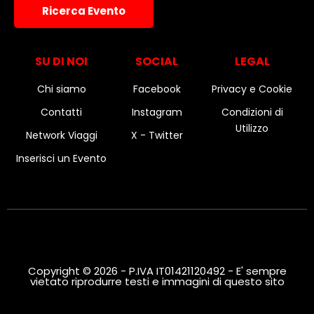
e
Ricerca Evento
a
v
z
i
SU DI NOI
SOCIAL
LEGAL
i
s
Chi siamo
Facebook
Privacy e Cookie
o
Contatti
Instagram
Condizioni di
t
n
Utilizzo
Network Viaggi
X - Twitter
e
e
Inserisci un Evento
N
a
v
i
Copyright © 2026 - P.IVA IT01421120492 - E' sempre
vietato riprodurre testi e immagini di questo sito
g