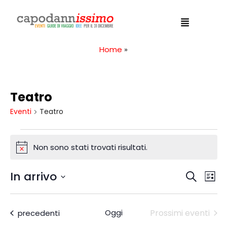
Home
»
Teatro
Eventi
Teatro
Non sono stati trovati risultati.
N
o
In arrivo
E
E
C
t
L
e
i
S
v
i
v
r
c
e
s
e
Eventi
Oggi
Prossimi eventi
precedenti
c
e
l
e
t