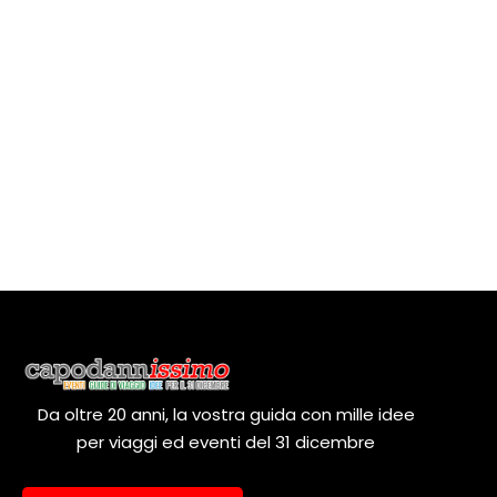
a
e
n
a
n
z
t
i
t
o
o
n
i
V
a
R
i
l
a
s
i
d
t
a
c
t
e
e
a
N
.
r
a
c
v
Da oltre 20 anni, la vostra guida con mille idee
per viaggi ed eventi del 31 dicembre
a
i
g