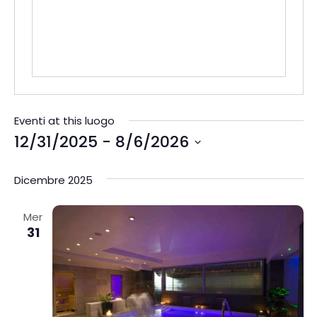
Eventi at this luogo
12/31/2025
 - 
8/6/2026
S
e
Dicembre 2025
l
e
Mer
31
z
i
o
n
a