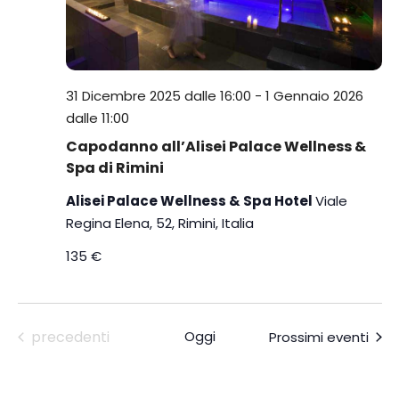
l
a
d
a
t
31 Dicembre 2025 dalle 16:00
-
1 Gennaio 2026
a
dalle 11:00
.
Capodanno all’Alisei Palace Wellness &
Spa di Rimini
Alisei Palace Wellness & Spa Hotel
Viale
Regina Elena, 52, Rimini, Italia
135 €
Eventi
precedenti
Oggi
Prossimi eventi