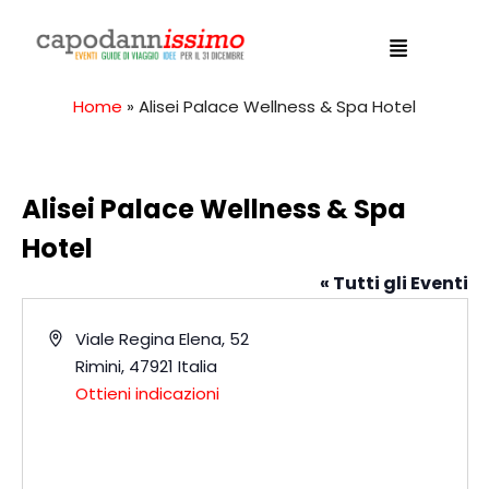
Home
»
Alisei Palace Wellness & Spa Hotel
Alisei Palace Wellness & Spa
Hotel
« Tutti gli Eventi
I
Viale Regina Elena, 52
n
Rimini
,
47921
Italia
d
Ottieni indicazioni
i
r
i